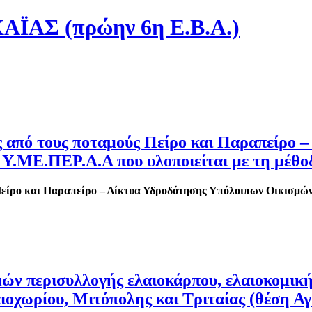
ΑΣ (πρώην 6η Ε.Β.Α.)
ς από τους ποταμούς Πείρο και Παραπείρο 
Υ.ΜΕ.ΠΕΡ.Α.Α που υλοποιείται με τη μέθοδ
Πείρο και Παραπείρο – Δίκτυα Υδροδότησης Υπόλοιπων Οικισμ
ν περισυλλογής ελαιοκάρπου, ελαιοκομικής
ιοχωρίου, Μιτόπολης και Τριταίας (θέση Αγ