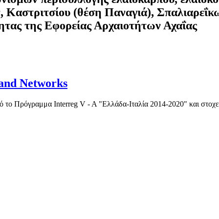
 Καστριτσίου (θέση Παναγιά), Σπαλιαρεΐκω
τητας της Εφορείας Αρχαιοτήτων Αχαΐας
and Networks
ό το Πρόγραμμα Interreg V - A "Ελλάδα-Ιταλία 2014-2020" και στοχ