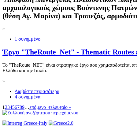
αρχαιολογικούς χώρους Βούντενης Πατρών,
(θέση Αγ. Μαρίνα) και Τραπεζάς, αρμοδιό
»
1 συνημμένο
Έργο "TheRoute_Net" - Thematic Routes 
Το "TheRoute_NET" είναι στρατηγικό έργο που χρηματοδοτείται απ
Ελλάδα και την Ιταλία.
»
Διαβάστε περισσότερα
4 συνημμένα
1
2
3
4
5
6
7
8
9
…
επόμενο ›
τελευταίο »